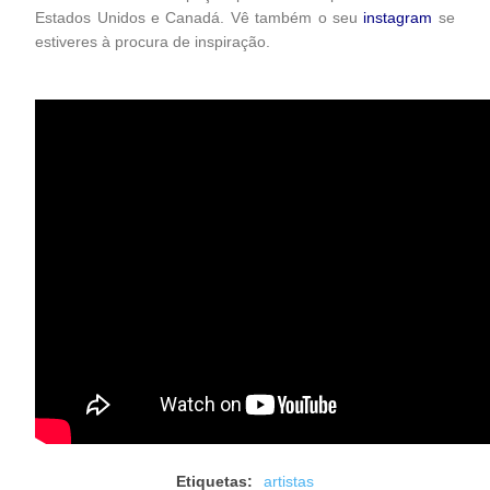
Estados Unidos e Canadá. Vê também o seu
instagram
se
estiveres à procura de inspiração.
Etiquetas:
artistas