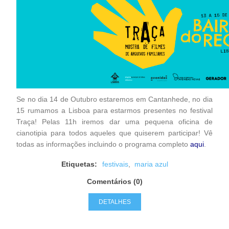
Se no dia 14 de Outubro estaremos em Cantanhede, no dia
15 rumamos a Lisboa para estarmos presentes no festival
Traça! Pelas 11h iremos dar uma pequena oficina de
cianotipia para todos aqueles que quiserem participar! Vê
todas as informações incluindo o programa completo
aqui
.
Etiquetas:
festivais
,
maria azul
Comentários (0)
DETALHES