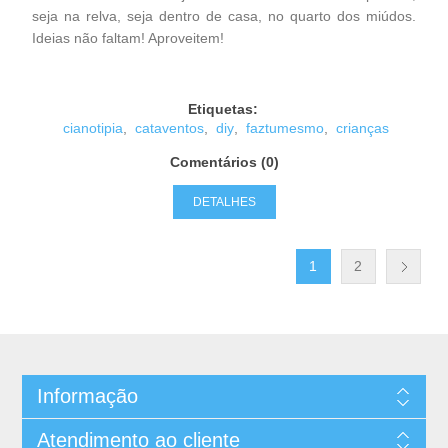
seja na relva, seja dentro de casa, no quarto dos miúdos.
Ideias não faltam! Aproveitem!
Etiquetas:
cianotipia
,
cataventos
,
diy
,
faztumesmo
,
crianças
Comentários (0)
DETALHES
1
2
Informação
Atendimento ao cliente