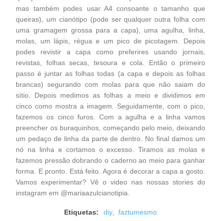
mas também podes usar A4 consoante o tamanho que
queiras), um cianótipo (pode ser qualquer outra folha com
uma gramagem grossa para a capa), uma agulha, linha,
molas, um lápis, régua e um pico de picotagem. Depois
podes revistir a capa como preferires usando jornais,
revistas, folhas secas, tesoura e cola. Então o primeiro
passo é juntar as folhas todas (a capa e depois as folhas
brancas) segurando com molas para que não saiam do
sítio. Depois medimos as folhas a meio e dividimos em
cinco como mostra a imagem. Seguidamente, com o pico,
fazemos os cinco furos. Com a agulha e a linha vamos
preencher os buraquinhos, começando pelo meio, deixando
um pedaço de linha da parte de dentro. No final damos um
nó na linha e cortamos o excesso. Tiramos as molas e
fazemos pressão dobrando o caderno ao meio para ganhar
forma. E pronto. Está feito. Agora é decorar a capa a gosto.
Vamos experimentar? Vê o video nas nossas stories do
instagram em @mariaazulcianotipia.
Etiquetas:
diy
,
faztumesmo