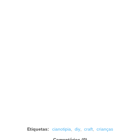
Etiquetas:
cianotipia
,
diy
,
craft
,
crianças
Comentários (0)