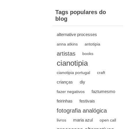
Tags populares do
blog
alternative processes
anna atkins
antotipia
artistas
books
cianotipia
cianotipia portugal
craft
crianças
diy
faztumesmo
fazer negativos
feirinhas
festivais
fotografia analógica
maria azul
livros
open call