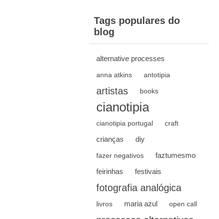
Tags populares do
blog
alternative processes
anna atkins
antotipia
artistas
books
cianotipia
cianotipia portugal
craft
crianças
diy
faztumesmo
fazer negativos
feirinhas
festivais
fotografia analógica
maria azul
livros
open call