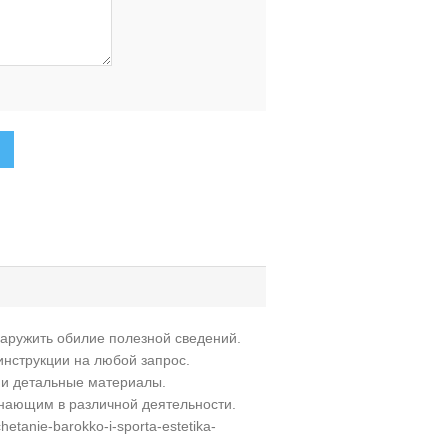
аружить обилие полезной сведений.
инструкции на любой запрос.
к и детальные материалы.
нающим в различной деятельности.
chetanie-barokko-i-sporta-estetika-