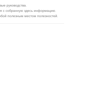
вые руководства.
я с собранную здесь информацию.
собой полезным местом полезностей.