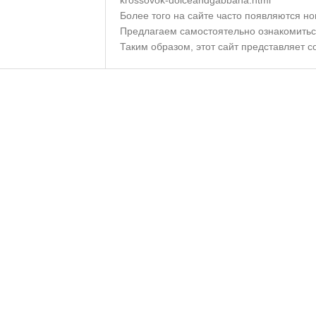
krossovok-dolceandgabbana.html
Более того на сайте часто появляются но
Предлагаем самостоятельно ознакомитьс
Таким образом, этот сайт представляет 