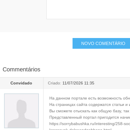
Commentários
Convidado
Criado:
11/07/2026 11:35
На данном портале есть возможность обн
На страницах сайта содержатся статьи и 
Вы сможете отыскать как общую базу, та
Представленный портал пригодится начи
https://sorrybabushka.ru/interesting/258-so