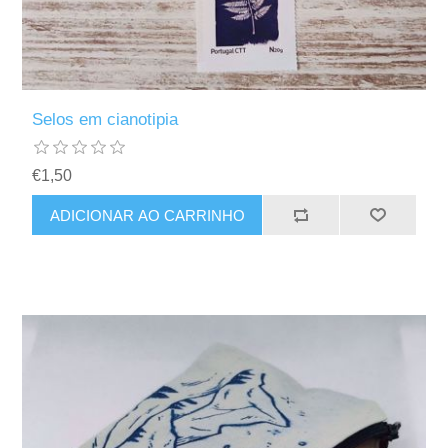
Selos em cianotipia
€1,50