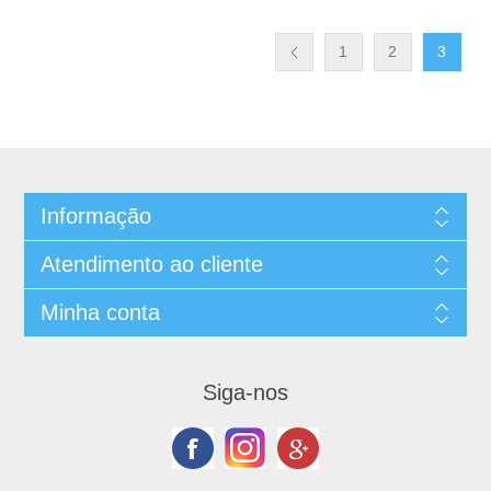
1
2
3
Informação
Atendimento ao cliente
Minha conta
Siga-nos